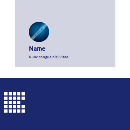
Name:
Name
Position:
Nunc congue nisi vitae