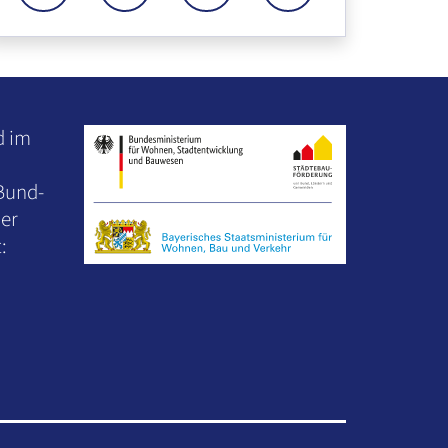
um Mitarbeiter "Name des Mitarbeiters"
d im
Bund-
er
: