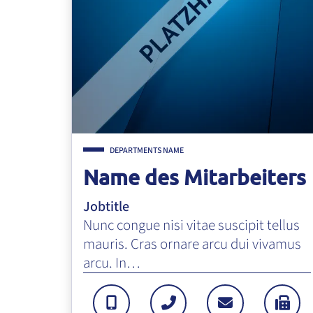
DEPARTMENTS NAME
Name des Mitarbeiters
Jobtitle
Nunc congue nisi vitae suscipit tellus
mauris. Cras ornare arcu dui vivamus
arcu. In…
MOBILTELEFON: +499947856
TEL: +499994702343
E-MAIL: EM
FAX