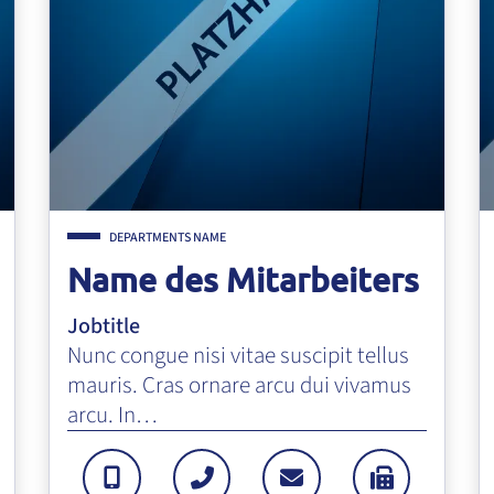
DEPARTMENTS NAME
Name des Mitarbeiters
Jobtitle
Nunc congue nisi vitae suscipit tellus
mauris. Cras ornare arcu dui vivamus
arcu. In…
7
AIL@EMAIL.DE
: +499994702343
MOBILTELEFON: +4999478567
TEL: +499994702343
E-MAIL: EMAIL@E
FAX: +499