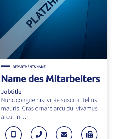
DEPARTMENTS NAME
Name des Mitarbeiters
Jobtitle
Nunc congue nisi vitae suscipit tellus
mauris. Cras ornare arcu dui vivamus
arcu. In…
MAIL.DE
994702343
MOBILTELEFON: +4999478567
TEL: +499994702343
E-MAIL: EMAIL@EMAIL.
FAX: +49999470