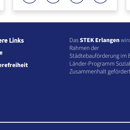
"
Zum Mitarbeiter "Name des Mitarbeiters"
Z
Das
STEK Erlangen
wir
re Links
Rahmen der
e
Städtebauförderung im 
Länder-Programm Sozial
erefreiheit
Zusammenhalt gefördert