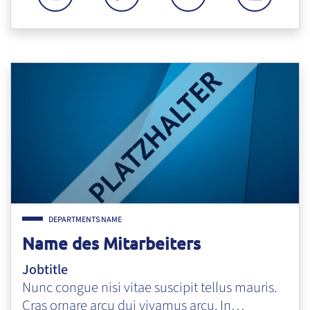
MOBILTELEFON: +4999478567
TEL: +499994702343
E-MAIL: EMAIL@E
FAX: +4
Zum Mitarbeiter "Name des Mitarbeiters"
DEPARTMENTS NAME
Name des Mitarbeiters
Jobtitle
Nunc congue nisi vitae suscipit tellus mauris.
Cras ornare arcu dui vivamus arcu. In…